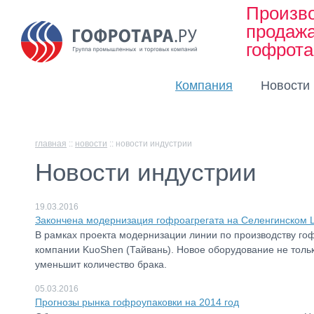
Произво
продаж
гофрот
Компания
Новости
главная
::
новости
::
новости индустрии
Новости индустрии
19.03.2016
Закончена модернизация гофроагрегата на Селенгинском 
В рамках проекта модернизации линии по производству го
компании KuoShen (Тайвань). Новое оборудование не тольк
уменьшит количество брака.
05.03.2016
Прогнозы рынка гофроупаковки на 2014 год