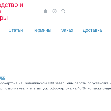
дство и
а
ары
Статьи
Термины
Заказ
Доставка
ЦКК
фрокартона на Селенгинском ЦКК завершены работы по установке н
о позволит увеличить выпуск гофрокартона на 40 %, но также сущ