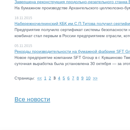
Завершена реконструкция продольно-резательного станка
На бумажном производстве Архангельского целлюлозно-бу
18.11.2015
Набережночелнинский КБК им.С.П.Титова получил сертифи
Предприятие получило сертификат системы безопасности 
комбинат стал первым в России предприятием отрасли, ко
05.11.2015
Рекорды производительности на бумажной фабрике SFT Gr
Новое предприятие компании SFT Group в г. Кувшиново Тв
суточная выработка была установлена 30 октября — за это
Страницы:
<<
1
2
3
4
5
6
7
8
9
10
>>
Все новости