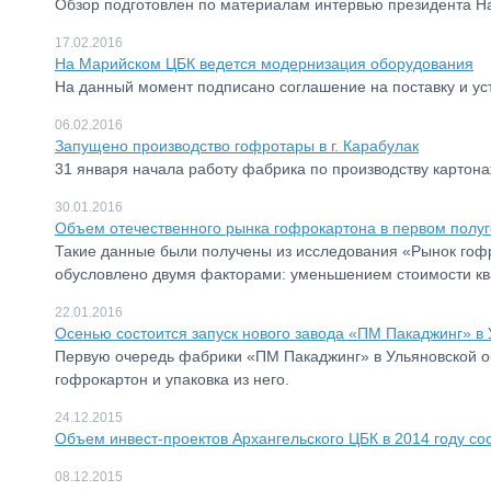
Обзор подготовлен по материалам интервью президента 
17.02.2016
На Марийском ЦБК ведется модернизация оборудования
На данный момент подписано соглашение на поставку и ус
06.02.2016
Запущено производство гофротары в г. Карабулак
31 января начала работу фабрика по производству картона
30.01.2016
Объем отечественного рынка гофрокартона в первом полуго
Такие данные были получены из исследования «Рынок гофро
обусловлено двумя факторами: уменьшением стоимости кв
22.01.2016
Осенью состоится запуск нового завода «ПМ Пакаджинг» в 
Первую очередь фабрики «ПМ Пакаджинг» в Ульяновской об
гофрокартон и упаковка из него.
24.12.2015
Объем инвест-проектов Архангельского ЦБК в 2014 году сос
08.12.2015