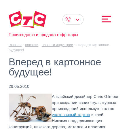
Производство и продажа гофротары
главная
::
новости
::
новости индустрии
::
вперед в картонное
будущее!
Вперед в картонное
будущее!
29.05.2010
Английский дизайнер Chris Gilmour
при создании своих скульптурных
произведений использует только
упаковочный картон
и клей.
Никаких поддерживающих
конструкций, никакого дерева, металла и пластика.