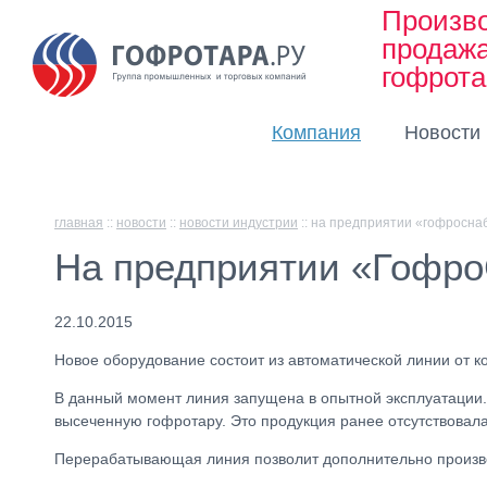
Произво
продаж
гофрот
Компания
Новости
главная
::
новости
::
новости индустрии
::
на предприятии «гофросна
На предприятии «Гофро
22.10.2015
Новое оборудование состоит из автоматической линии от 
В данный момент линия запущена в опытной эксплуатации.
высеченную гофротару. Это продукция ранее отсутствовала
Перерабатывающая линия позволит дополнительно производ