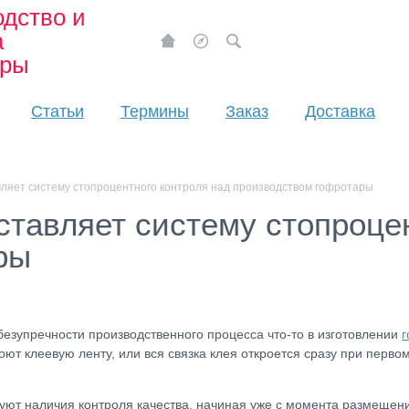
дство и
а
ары
Статьи
Термины
Заказ
Доставка
ляет систему стопроцентного контроля над производством гофротары
тавляет систему стопроцен
ры
езупречности производственного процесса что-то в изготовлении
г
оют клеевую ленту, или вся связка клея откроется сразу при перв
буют наличия контроля качества, начиная уже с момента размещен