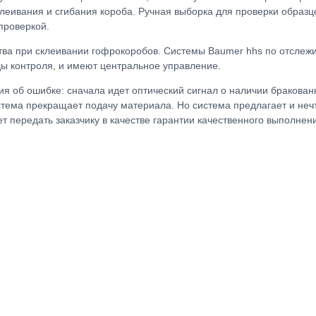
еивания и сгибания короба. Ручная выборка для проверки образцо
проверкой.
тва при склеивании гофрокоробов. Системы Baumer hhs по отслежи
ды контроля, и имеют центральное управление.
об ошибке: сначала идет оптический сигнал о наличии бракованн
истема прекращает подачу материала. Но система предлагает и не
 передать заказчику в качестве гарантии качественного выполнени