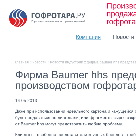
Произво
продаж
гофрот
Компания
Новости
главная
::
новости
::
новости индустрии
::
фирма baumer hhs представ
Фирма Baumer hhs предс
производством гофрота
14.05.2013
Даже при использовании идеального картона и кажущейся б
будет подаваться по диагонали, или фрагменты сырья закр
от Baumer hhs могут предотвратить любую проблему.
Клиенты – особенно представители крупных брендов - тре