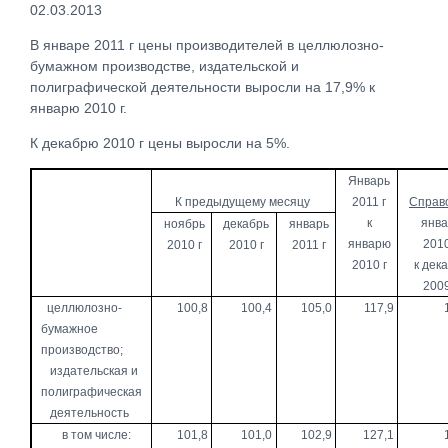
02.03.2013
В январе 2011 г цены производителей в целлюлозно-
бумажном производстве, издательской и
полиграфической деятельности выросли на 17,9% к
январю 2010 г.
К декабрю 2010 г цены выросли на 5%.
Январь
К предыдущему месяцу
2011 г
Справ
к
янва
ноябрь
декабрь
январь
январю
2010
2010 г
2010 г
2011 г
2010 г
к дек
2009
целлюлозно-
100,8
100,4
105,0
117,9
бумажное
производство;
издательская и
полиграфическая
деятельность
в том числе:
101,8
101,0
102,9
127,1