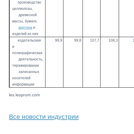
производство
целлюлозы,
древесной
массы, бумаги,
картона
и
изделий из них
издательская
99,9
99,8
107,7
108,3
и
полиграфическая
деятельность,
тиражирование
записанных
носителей
информации
les.lesprom.com
Все новости индустрии