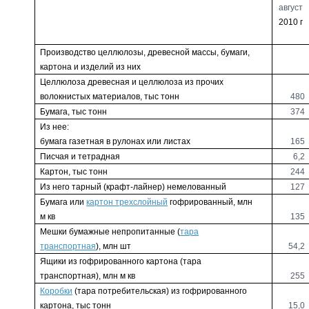
август
2010 г
Производство целлюлозы, древесной массы, бумаги,
картона и изделий из них
Целлюлоза древесная и целлюлоза из прочих
волокнистых материалов, тыс тонн
480
Бумага, тыс тонн
374
Из нее:
бумага газетная в рулонах или листах
165
Писчая и тетрадная
6,2
Картон, тыс тонн
244
Из него тарный (крафт-лайнер) немелованный
127
Бумага или
картон трехслойный
гофрированный, млн
м кв
135
Мешки бумажные непропитанные (
тара
транспортная
), млн шт
54,2
Ящики из гофрированного картона (тара
транспортная), млн м кв
255
Коробки
(тара потребительская) из гофрированного
картона, тыс тонн
15,0