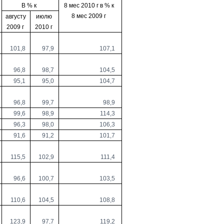
В % к
8 мес
2010 г
в % к
8 мес
2009 г
августу
июлю
2009 г
2010 г
101,8
97,9
107,1
96,8
98,7
104,5
95,1
95,0
104,7
96,8
99,7
98,9
99,6
98,9
114,3
96,3
98,0
106,3
91,6
91,2
101,7
115,5
102,9
111,4
96,6
100,7
103,5
110,6
104,5
108,8
123,9
97,7
119,2