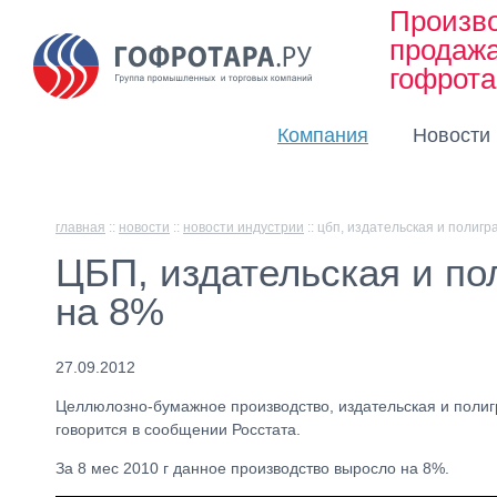
Произво
продаж
гофрот
Компания
Новости
главная
::
новости
::
новости индустрии
::
цбп, издательская и полигр
ЦБП, издательская и по
на 8%
27.09.2012
Целлюлозно-бумажное производство, издательская и полигр
говорится в сообщении Росстата.
За 8 мес 2010 г данное производство выросло на 8%.