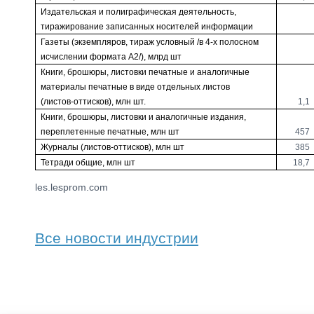
Издательская и полиграфическая деятельность,
тиражирование записанных носителей информации
Газеты (экземпляров, тираж условный /в 4-х полосном
исчислении формата А2/), млрд шт
Книги, брошюры, листовки печатные и аналогичные
материалы печатные в виде отдельных листов
(листов-оттисков), млн шт.
1,1
Книги, брошюры, листовки и аналогичные издания,
переплетенные печатные, млн шт
457
Журналы (листов-оттисков), млн шт
385
Тетради общие, млн шт
18,7
les.lesprom.com
Все новости индустрии