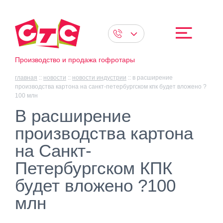
Производство и продажа гофротары
главная
::
новости
::
новости индустрии
::
в расширение
производства картона на санкт-петербургском кпк будет вложено ?
100 млн
В расширение
производства картона
на Санкт-
Петербургском КПК
будет вложено ?100
млн