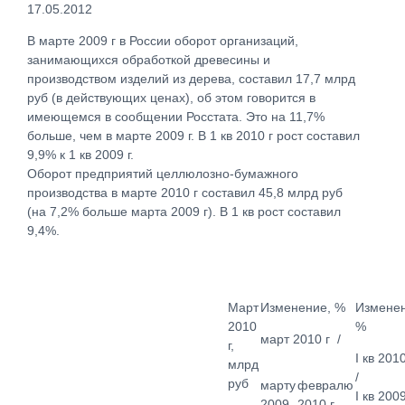
17.05.2012
В марте 2009 г в России оборот организаций,
занимающихся обработкой древесины и
производством изделий из дерева, составил 17,7 млрд
руб (в действующих ценах), об этом говорится в
имеющемся в сообщении Росстата. Это на 11,7%
больше, чем в марте 2009 г. В 1 кв 2010 г рост составил
9,9% к 1 кв 2009 г.
Оборот предприятий целлюлозно-бумажного
производства в марте 2010 г составил 45,8 млрд руб
(на 7,2% больше марта 2009 г). В 1 кв рост составил
9,4%.
Март
Изменение, %
Изменен
2010
%
март 2010 г /
г,
I кв 201
млрд
/
руб
марту
февралю
I кв 200
2009
2010 г