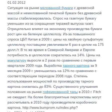
01.02.2012
Ситуация на рынке
мелованной бумаги
с древесной
массой и немелованной печатной бумаги без древесной
массы стабилизировалась. Спрос на газетную бумагу
уменьшен из-за сокращения тиражей выпуска газет.
Отрицательно влияет на экономику производства бумаги
рост цен на беленую целлюлозу. Из-за повышенного
спроса ЦБП Китая в 2009 г. цены на хвойную сульфатную
целлюлозу поставщики увеличивали 6 раз в целом на 175
долл./т. В то же время в Северной Америке и Европе
потребность в целлюлозе сократилась на 14%. Цены на
макулатуру
выросли в 2 раза по сравнению с первым
кварталом 2009 года. Выработка
тарного картона
за 9
месяцев 2009 г. уменьшилась на 12% по сравнению с
соответствующим периодом 2008 года. Степень
использования мощностей по производству тарного
картона снизилась до 83%. Существенного улучшения
положения на рынке
гофрированной тары
в 2010 г. Fitch
не ожидает. На более благоприятные перспективы могут
рассчитывать в 2010 году производители коробочного
картона. http://www.bumprom.ru/index.php?