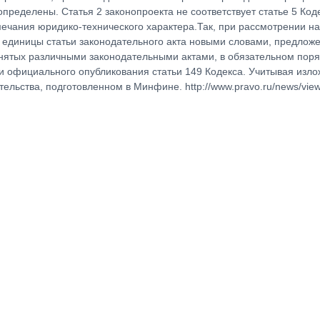
ределены. Статья 2 законопроекта не соответствует статье 5 Код
мечания юридико-технического характера.Так, при рассмотрении на
 единицы статьи законодательного акта новыми словами, предлож
инятых различными законодательными актами, в обязательном поряд
ки официального опубликования статьи 149 Кодекса. Учитывая изл
ельства, подготовленном в Минфине. http://www.pravo.ru/news/vie