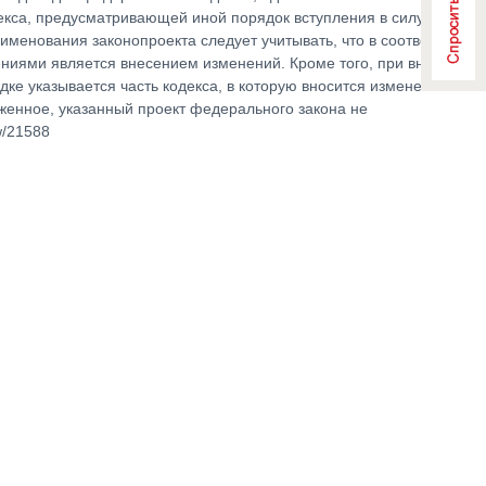
екса, предусматривающей иной порядок вступления в силу актов
именования законопроекта следует учитывать, что в соответствии
ениями является внесением изменений. Кроме того, при внесении
ке указывается часть кодекса, в которую вносится изменения. В
оженное, указанный проект федерального закона не
w/21588