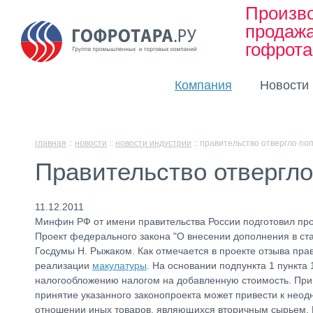
Произво
продаж
гофрот
Компания
Новости
главная
::
новости
::
новости индустрии
::
правительство отвергло поп
Правительство отвергло
11.12.2011
Минфин РФ от имени правительства России подготовил про
Проект федерального закона "О внесении дополнения в ст
Госдумы Н. Рыжаком. Как отмечается в проекте отзыва пра
реализации
макулатуры
. На основании подпункта 1 пункта
налогообложению налогом на добавленную стоимость. Прин
принятие указанного законопроекта может привести к неод
отношении иных товаров, являющихся вторичным сырьем. К