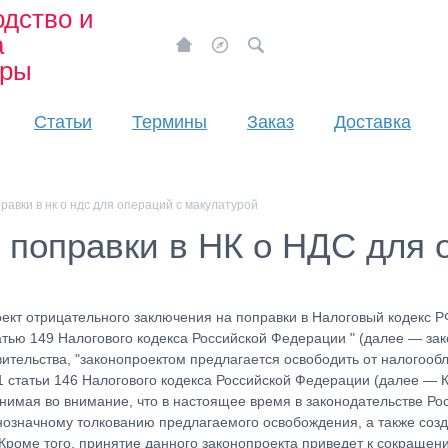
дство и
а
ары
Статьи
Термины
Заказ
Доставка
равки в нк о ндс для операций с макулатурой
 поправки в НК о НДС для 
ект отрицательного заключения на поправки в Налоговый кодекс 
атью 149 Налогового кодекса Российской Федерации " (далее — за
вительства, "законопроектом предлагается освободить от налогоо
 1 статьи 146 Налогового кодекса Российской Федерации (далее —
имая во внимание, что в настоящее время в законодательстве Ро
нозначному толкованию предлагаемого освобождения, а также созд
роме того, принятие данного законопроекта приведет к сокращен