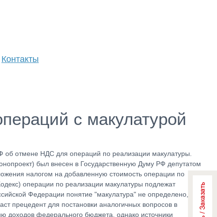
Контакты
операций с макулатурой
РФ об отмене НДС для операций по реализации макулатуры.
конопроект) был внесен в Государственную Думу РФ депутатом
бложения налогом на добавленную стоимость операции по
 Кодекс) операции по реализации макулатуры подлежат
ссийской Федерации понятие "макулатура" не определено,
аст прецедент для постановки аналогичных вопросов в
ию доходов федерального бюджета, однако источники