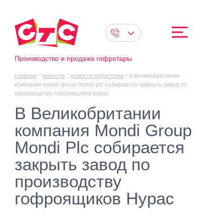
Производство и продажа гофротары
главная
::
новости
::
новости индустрии
::
в великобритании
компания mondi group mondi plc собирается закрыть завод по
производству гофроящиков hypac
В Великобритании
компания Mondi Group
Mondi Plc собирается
закрыть завод по
производству
гофроящиков Hypac