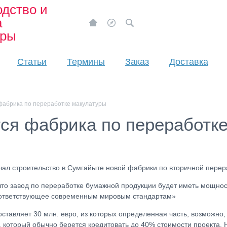
дство и
а
ары
Статьи
Термины
Заказ
Доставка
фабрика по переработке макулатуры
ся фабрика по переработк
чал строительство в Сумгайыте новой фабрики по вторичной перер
то завод по переработке бумажной продукции будет иметь мощность
соответствующее современным мировым стандартам»
ставляет 30 млн. евро, из которых определенная часть, возможно,
который обычно берется кредитовать до 40% стоимости проекта. Н