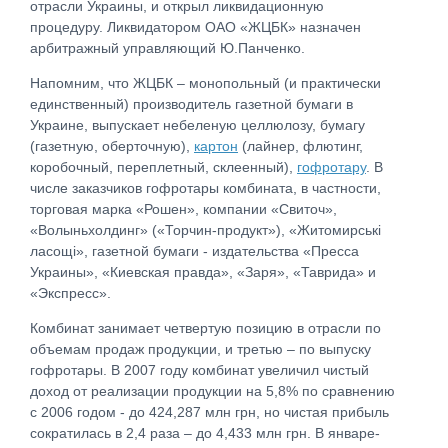
отрасли Украины, и открыл ликвидационную
процедуру. Ликвидатором ОАО «ЖЦБК» назначен
арбитражный управляющий Ю.Панченко.
Напомним, что ЖЦБК – монопольный (и практически
единственный) производитель газетной бумаги в
Украине, выпускает небеленую целлюлозу, бумагу
(газетную, оберточную),
картон
(лайнер, флютинг,
коробочный, переплетный, склеенный),
гофротару
. В
числе заказчиков гофротары комбината, в частности,
торговая марка «Рошен», компании «Свиточ»,
«Волыньхолдинг» («Торчин-продукт»), «Житомирські
ласощі», газетной бумаги - издательства «Пресса
Украины», «Киевская правда», «Заря», «Таврида» и
«Экспресс».
Комбинат занимает четвертую позицию в отрасли по
объемам продаж продукции, и третью – по выпуску
гофротары. В 2007 году комбинат увеличил чистый
доход от реализации продукции на 5,8% по сравнению
с 2006 годом - до 424,287 млн грн, но чистая прибыль
сократилась в 2,4 раза – до 4,433 млн грн. В январе-