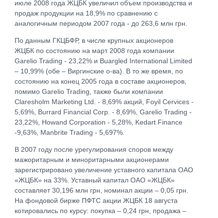
июле 2008 года ЖЦБК увеличил объем производства и
продаж продукции на 18,9% по сравнению с
аналогичным периодом 2007 года - до 263,6 млн грн.
По данным ГКЦБФР, в числе крупных акционеров
ЖЦБК по состоянию на март 2008 года компании
Garelio Trading - 23,22% и Buargled International Limited
– 10,99% (обе – Виргинские о-ва). В то же время, по
состоянию на конец 2005 года в составе акционеров,
помимо Garelio Trading, также были компании
Claresholm Marketing Ltd. - 8,69% акций, Foyil Cervices -
5,69%, Burrard Financial Corp. - 8,69%, Garelio Trading -
23,22%, Howand Corporation - 5,28%, Kedart Finance
-9,63%, Manbrite Trading - 5,697%.
В 2007 году после урегулирования споров между
мажоритарным и миноритарными акционерами
зарегистрировано увеличение уставного капитала ОАО
«ЖЦБК» на 33%. Уставный капитал ОАО «ЖЦБК»
составляет 30,196 млн грн, номинал акции – 0,05 грн.
На фондовой бирже ПФТС акции ЖЦБК 18 августа
котировались по курсу: покупка – 0,24 грн, продажа –