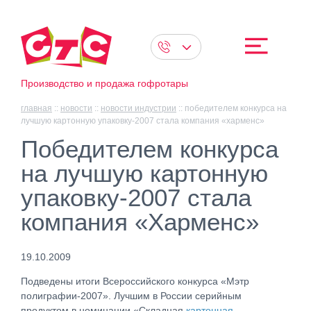
Производство и продажа гофротары
главная
::
новости
::
новости индустрии
::
победителем конкурса на
лучшую картонную упаковку-2007 стала компания «харменс»
Победителем конкурса
на лучшую картонную
упаковку-2007 стала
компания «Харменс»
19.10.2009
Подведены итоги Всероссийского конкурса «Мэтр
полиграфии-2007». Лучшим в России серийным
продуктом в номинации «Складная
картонная