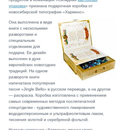
упаковка
» признана подарочная коробка от
новосибирской типографии «Харменс».
Она выполнена в виде
книги с несколькими
разворотами и
специальным
отделением для
подарка. Ее дизайн
выполнен в духе
европейских новогодних
традиций. На одном
развороте книги
напечатана популярная
песня «Jingle Bells» в русском переводе, а на другом
— раскраска. Коробка изготовлена с применением
самых современных методов послепечатной
спецотделки - художественного лакирования
вододисперсионным и ультрафиолетовым лаком,
тиснения золотой и серебряной фольгой.
Награду компании «Харменс» вручал глава