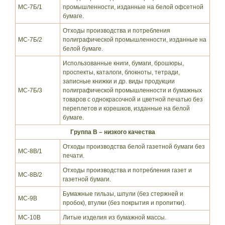
МС-7Б/1
промышленности, изданные на белой офсетной
бумаге.
Отходы производства и потребления
МС-7Б/2
полиграфической промышленности, изданные на
белой бумаге.
Использованные книги, бумаги, брошюры,
проспекты, каталоги, блокноты, тетради,
записные книжки и др. виды продукции
МС-7Б/3
полиграфической промышленности и бумажных
товаров с однокрасочной и цветной печатью без
переплетов и корешков, изданные на белой
бумаге.
Группа В – низкого качества
Отходы производства белой газетной бумаги без
МС-8В/1
печати.
Отходы производства и потребления газет и
МС-8В/2
газетной бумаги.
Бумажные гильзы, шпули (без стержней и
МС-9В
пробок), втулки (без покрытия и пропитки).
МС-10В
Литые изделия из бумажной массы.