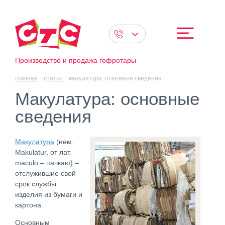
Производство и продажа гофротары
главная
::
статьи
::
макулатура: основные сведения
Макулатура: основные
сведения
Макулатура
(нем.
Makulatur, от лат.
maculo – пачкаю) –
отслужившие свой
срок службы
изделия из бумаги и
картона.
Основным