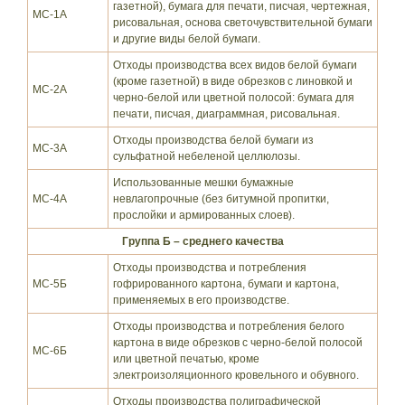
газетной), бумага для печати, писчая, чертежная,
МС-1А
рисовальная, основа светочувствительной бумаги
и другие виды белой бумаги.
Отходы производства всех видов белой бумаги
(кроме газетной) в виде обрезков с линовкой и
МС-2А
черно-белой или цветной полосой: бумага для
печати, писчая, диаграммная, рисовальная.
Отходы производства белой бумаги из
МС-3А
сульфатной небеленой целлюлозы.
Использованные мешки бумажные
МС-4А
невлагопрочные (без битумной пропитки,
прослойки и армированных слоев).
Группа Б – среднего качества
Отходы производства и потребления
МС-5Б
гофрированного картона, бумаги и картона,
применяемых в его производстве.
Отходы производства и потребления белого
картона в виде обрезков с черно-белой полосой
МС-6Б
или цветной печатью, кроме
электроизоляционного кровельного и обувного.
Отходы производства полиграфической