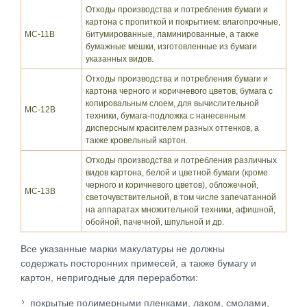
Отходы производства и потребления бумаги и
картона с пропиткой и покрытием: влагопрочные,
МС-11В
битумированные, ламинированные, а также
бумажные мешки, изготовленные из бумаги
указанных видов.
Отходы производства и потребления бумаги и
картона черного и коричневого цветов, бумага с
копировальным слоем, для вычислительной
МС-12В
техники, бумага-подложка с нанесенным
дисперсным красителем разных оттенков, а
также кровельный картон.
Отходы производства и потребления различных
видов картона, белой и цветной бумаги (кроме
черного и коричневого цветов), обложечной,
МС-13В
светочувствительной, в том числе запечатанной
на аппаратах множительной техники, афишной,
обойной, пачечной, шпульной и др.
Все указанные марки макулатуры не должны
содержать посторонних примесей, а также бумагу и
картон, непригодные для переработки:
покрытые полимерными пленками, лаком, смолами,