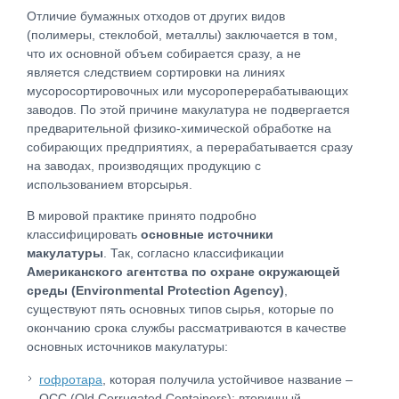
Отличие бумажных отходов от других видов
(полимеры, стеклобой, металлы) заключается в том,
что их основной объем собирается сразу, а не
является следствием сортировки на линиях
мусоросортировочных или мусороперерабатывающих
заводов. По этой причине макулатура не подвергается
предварительной физико-химической обработке на
собирающих предприятиях, а перерабатывается сразу
на заводах, производящих продукцию с
использованием вторсырья.
В мировой практике принято подробно
классифицировать
основные источники
макулатуры
. Так, согласно классификации
Американского агентства по охране окружающей
среды (Environmental Protection Agency)
,
существуют пять основных типов сырья, которые по
окончанию срока службы рассматриваются в качестве
основных источников макулатуры:
гофротара
, которая получила устойчивое название –
OCC (Old Corrugated Containers); вторичный