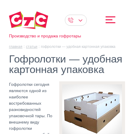
Производство и продажа гофротары
главная
::
статьи
::
гофролотки — удобная картонная упаковка
Гофролотки — удобная
картонная упаковка
Гофролотки сегодня
являются одной из
наиболее
востребованных
разновидностей
упаковочной тары. По
внешнему виду
гофролотки